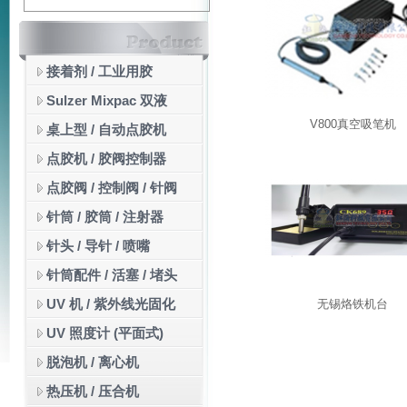
接着剂 / 工业用胶
Sulzer Mixpac 双液
V800真空吸笔机
桌上型 / 自动点胶机
点胶机 / 胶阀控制器
点胶阀 / 控制阀 / 针阀
针筒 / 胶筒 / 注射器
针头 / 导针 / 喷嘴
针筒配件 / 活塞 / 堵头
UV 机 / 紫外线光固化
无锡烙铁机台
UV 照度计 (平面式)
脱泡机 / 离心机
热压机 / 压合机